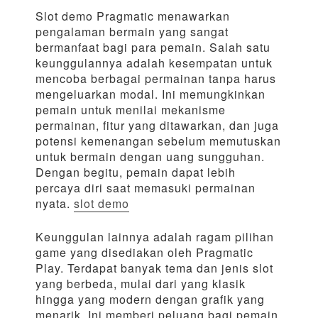
Slot demo Pragmatic menawarkan
pengalaman bermain yang sangat
bermanfaat bagi para pemain. Salah satu
keunggulannya adalah kesempatan untuk
mencoba berbagai permainan tanpa harus
mengeluarkan modal. Ini memungkinkan
pemain untuk menilai mekanisme
permainan, fitur yang ditawarkan, dan juga
potensi kemenangan sebelum memutuskan
untuk bermain dengan uang sungguhan.
Dengan begitu, pemain dapat lebih
percaya diri saat memasuki permainan
nyata.
slot demo
Keunggulan lainnya adalah ragam pilihan
game yang disediakan oleh Pragmatic
Play. Terdapat banyak tema dan jenis slot
yang berbeda, mulai dari yang klasik
hingga yang modern dengan grafik yang
menarik. Ini memberi peluang bagi pemain